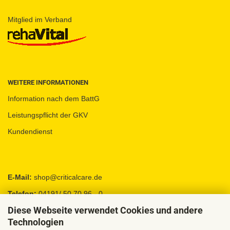
Mitglied im Verband
WEITERE INFORMATIONEN
Information nach dem BattG
Leistungspflicht der GKV
Kundendienst
E-Mail:
shop@criticalcare.de
Telefon:
04191/ 50 70 96 - 0
Diese Webseite verwendet Cookies und andere
Fax:
04191 / 95 88 92
Technologien