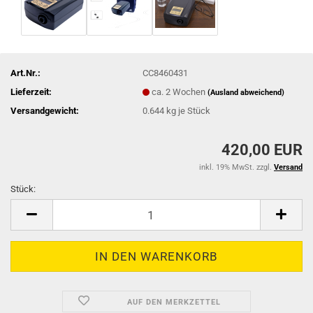
Art.Nr.:
CC8460431
Lieferzeit:
ca. 2 Wochen
(Ausland abweichend)
Versandgewicht:
0.644
kg je Stück
420,00 EUR
inkl. 19% MwSt. zzgl.
Versand
Stück:
Stück
AUF DEN MERKZETTEL