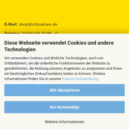
E-Mail:
shop@criticalcare.de
Telefon:
04191/ 50 70 96 - 0
Diese Webseite verwendet Cookies und andere
Fax:
04191 / 95 88 92
Technologien
Wir verwenden Cookies und ähnliche Technologien, auch von
Drittanbietern, um die ordentliche Funktionsweise der Website zu
gewährleisten, die Nutzung unseres Angebotes zu analysieren und Ihnen
ein bestmögliches Einkaufserlebnis bieten zu können. Weitere
Informationen finden Sie in unserer
Datenschutzerklärung
.
Alle Akzeptieren
Nur Notwendige
VERTRAG WIDERRUFEN
Weitere Informationen
Shopping Cart Software
by Gambio.com © 2026