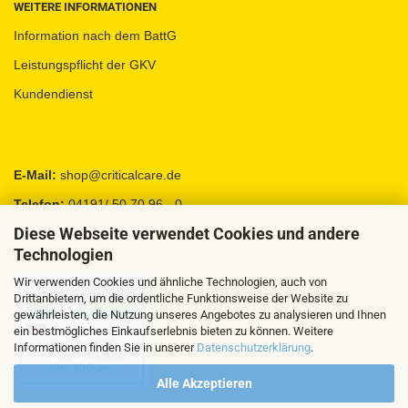
WEITERE INFORMATIONEN
Information nach dem BattG
Leistungspflicht der GKV
Kundendienst
E-Mail:
shop@criticalcare.de
Telefon:
04191/ 50 70 96 - 0
Diese Webseite verwendet Cookies und andere
Fax:
04191 / 95 88 92
Technologien
Wir verwenden Cookies und ähnliche Technologien, auch von
Drittanbietern, um die ordentliche Funktionsweise der Website zu
gewährleisten, die Nutzung unseres Angebotes zu analysieren und Ihnen
ein bestmögliches Einkaufserlebnis bieten zu können. Weitere
Informationen finden Sie in unserer
Datenschutzerklärung
.
Alle Akzeptieren