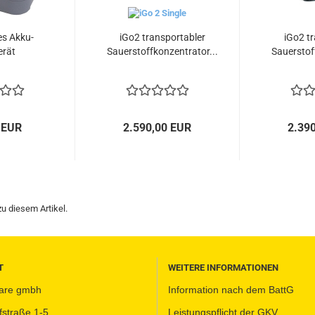
es Akku-
iGo2 transportabler
iGo2 t
erät
Sauerstoffkonzentrator...
Sauerstof
 EUR
2.590,00 EUR
2.39
u diesem Artikel.
T
WEITERE INFORMATIONEN
 care gmbh
Information nach dem BattG
fstraße 1-5
Leistungspflicht der GKV