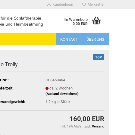
Kundenlogin
Merkzettel
für die Schlaftherapie,
Ihr Warenkorb
apie und Heimbeatmung
0,00 EUR
KONTAKT
ÜBER UNS
TOP
Go Trolly
t.Nr.:
CC8458464
eferzeit:
ca. 2 Wochen
(Ausland abweichend)
rsandgewicht:
1.2
kg je Stück
160,00 EUR
inkl. 19% MwSt. zzgl.
Versand