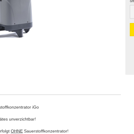
St
St
toffkonzentrator iGo
ätes unverzichtbar!
rfolgt
OHNE
Sauerstoffkonzentrator!