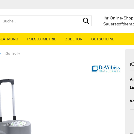
Suche...
Ihr Online-Shop 
Sauerstoffther
BEATMUNG
PULSOXIMETRIE
ZUBEHÖR
GUTSCHEINE
»
iGo Trolly
i
Ar
Li
Ve