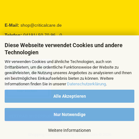
E-Mail:
shop@criticalcare.de
Telefon:
04191/ 50 70 96 - 0
Diese Webseite verwendet Cookies und andere
Fax:
04191 / 95 88 92
Technologien
Wir verwenden Cookies und ähnliche Technologien, auch von
Drittanbietern, um die ordentliche Funktionsweise der Website zu
gewährleisten, die Nutzung unseres Angebotes zu analysieren und Ihnen
ein bestmögliches Einkaufserlebnis bieten zu können. Weitere
Informationen finden Sie in unserer
Datenschutzerklärung
.
Alle Akzeptieren
Nur Notwendige
VERTRAG WIDERRUFEN
Weitere Informationen
Shopping Cart Software
by Gambio.com © 2026