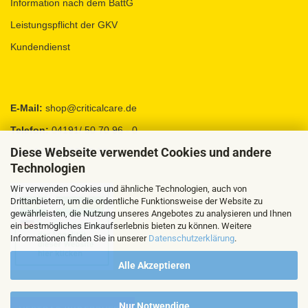
Information nach dem BattG
Leistungspflicht der GKV
Kundendienst
E-Mail:
shop@criticalcare.de
Telefon:
04191/ 50 70 96 - 0
Diese Webseite verwendet Cookies und andere
Fax:
04191 / 95 88 92
Technologien
Wir verwenden Cookies und ähnliche Technologien, auch von
Drittanbietern, um die ordentliche Funktionsweise der Website zu
gewährleisten, die Nutzung unseres Angebotes zu analysieren und Ihnen
ein bestmögliches Einkaufserlebnis bieten zu können. Weitere
Informationen finden Sie in unserer
Datenschutzerklärung
.
Alle Akzeptieren
Nur Notwendige